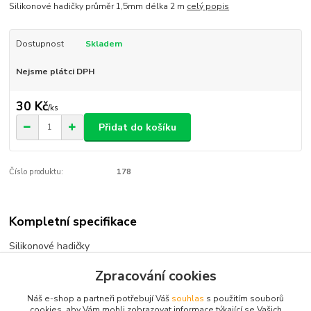
Silikonové hadičky průměr 1,5mm délka 2 m
celý popis
Dostupnost
Skladem
Nejsme plátci DPH
30 Kč
/
ks
Přidat do košíku
Číslo produktu:
178
Kompletní specifikace
Silikonové hadičky
průměr 1,5mm
Zpracování cookies
délka 2 m
Náš e-shop a partneři potřebují Váš
souhlas
s použitím souborů
cookies, aby Vám mohli zobrazovat informace týkající se Vašich