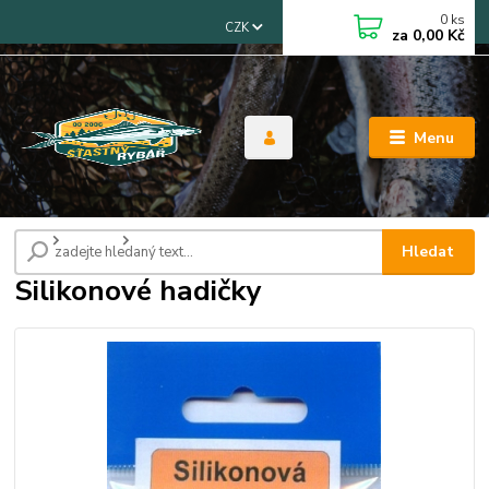
0
ks
CZK
za
0,00 Kč
Menu
Úvod
Ostatní
Silikonové hadičky
Hledat
Silikonové hadičky