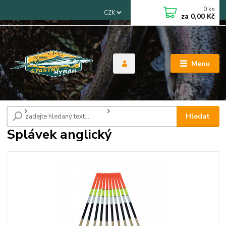
0
ks
CZK
za
0,00 Kč
Menu
Úvod
Splávky, čihátka, swingery
Splávek anglický
Hledat
Splávek anglický