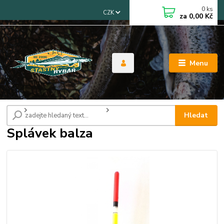
0
ks
CZK
za
0,00 Kč
Menu
Úvod
Splávky, čihátka, swingery
Splávek balza
Hledat
Splávek balza