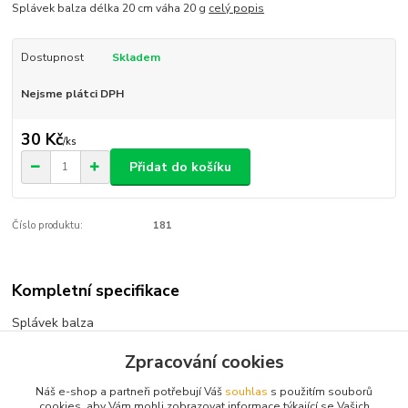
Splávek balza délka 20 cm váha 20 g
celý popis
Dostupnost
Skladem
Nejsme plátci DPH
30 Kč
/
ks
Přidat do košíku
Číslo produktu:
181
Kompletní specifikace
Splávek balza
délka 20 cm
Zpracování cookies
váha 20 g
Náš e-shop a partneři potřebují Váš
souhlas
s použitím souborů
cookies, aby Vám mohli zobrazovat informace týkající se Vašich