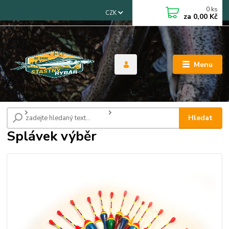
0
ks
CZK
za
0,00 Kč
Menu
Úvod
Splávky, čihátka, swingery
Splávek výběr
Hledat
Splávek výběr