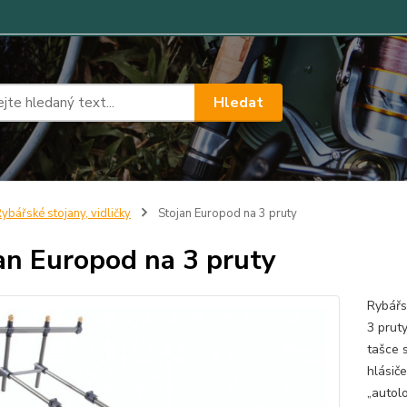
Hledat
ybářské stojany, vidličky
Stojan Europod na 3 pruty
an Europod na 3 pruty
Rybářs
3 pruty
tašce 
hlásič
„autol