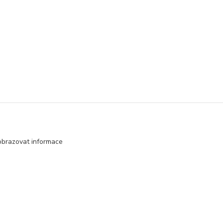
obrazovat informace
Vytvořeno na
Eshop-rychle.cz