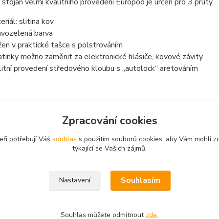
stojan velmi kvalitního provedení Europod je určen pro 3 pruty.
riál: slitina kov
vozelená barva
žen v praktické tašce s polstrováním
atinky možno zaměnit za elektronické hlásiče, kovové závity
litní provedení středového kloubu s „autolock“ aretováním
Zpracování cookies
zařazeno v kategoriích
eři potřebují Váš
souhlas
s použitím souborů cookies, aby Vám mohli z
ské stojany, vidličky
týkající se Vašich zájmů.
Souhlasím
Nastavení
Souhlas můžete odmítnout
zde
.