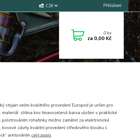
Přihlášení
CZK
0
ks
za
0,00 Kč
ký stojan velmi kvalitního provedení Europod je určen pro
. materiál: slitina kov tmavozelená barva uložen v praktické
s polstrováním rohatinky možno zaměnit za elektronické
e, kovové závity kvalitní provedení středového kloubu s
ock“ aretováním
celý popis