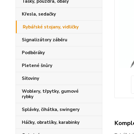
Tašky, pouzdra, obaly
Křesla, sedačky
Rybářské stojany, vidličky
Signalizátory záběru
Podběráky
Pletené šnůry
Síťoviny
Woblery, třpytky, gumové
rybky
Splávky, čihátka, swingery
Komple
Háčky, obratlíky, karabinky