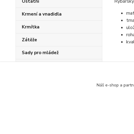
Rybářský 
Ostatní
mate
Krmení a vnadidla
tma
Krmítka
ulo
roh
Zátěže
kva
Sady pro mládež
PVA program
Zboží 
Náš e-shop a partn
Rybář