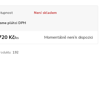
tupnost
Není skladem
sme plátci DPH
720 Kč
Momentálně není k dispozici
/
ks
roduktu:
192