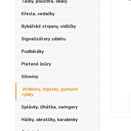
Tašky, pouzdra, obaly
Křesla, sedačky
Rybářské stojany, vidličky
Signalizátory záběru
Podběráky
Pletené šnůry
Síťoviny
Woblery, třpytky, gumové
rybky
Splávky, čihátka, swingery
Háčky, obratlíky, karabinky