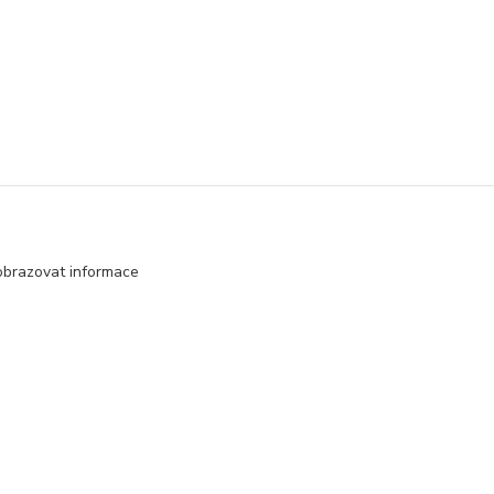
obrazovat informace
Vytvořeno na
Eshop-rychle.cz