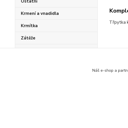
Ostatní
Komple
Krmení a vnadidla
Třpytka 
Krmítka
Zátěže
Sady pro mládež
Zboží 
PVA program
Woble
Náš e-shop a partn
rybky