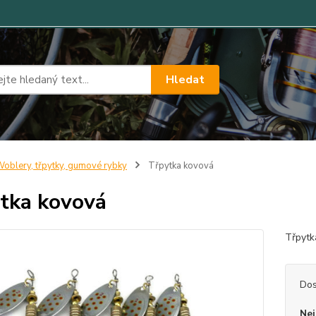
Hledat
oblery, třpytky, gumové rybky
Třpytka kovová
tka kovová
Třpyt
Dos
Nej