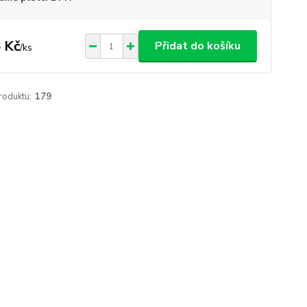
 Kč
Přidat do košíku
/
ks
roduktu:
179