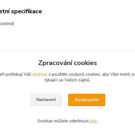
tní specifikace
kovová
zařazeno v kategoriích
Zpracování cookies
ry, třpytky, gumové
eři potřebují Váš
souhlas
s použitím souborů cookies, aby Vám mohli z
týkající se Vašich zájmů.
Souhlasím
Nastavení
Souhlas můžete odmítnout
zde
.