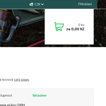
Přihlášení
CZK
0
ks
za
0,00 Kč
ka kovová
celý popis
tupnost
Skladem
sme plátci DPH