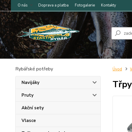
O nás
Doprava a platba
Fotogalerie
Kontakty
Rybářské potřeby
Úvod
W
Třpy
Navijáky
Pruty
Akční sety
Vlasce