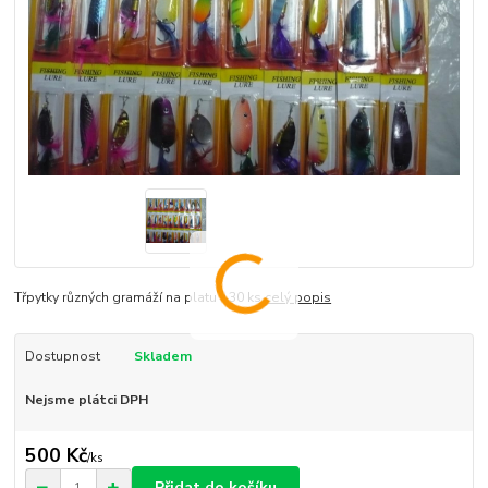
Třpytky různých gramáží na platu - 30 ks
celý popis
Dostupnost
Skladem
Nejsme plátci DPH
500 Kč
/
ks
Přidat do košíku