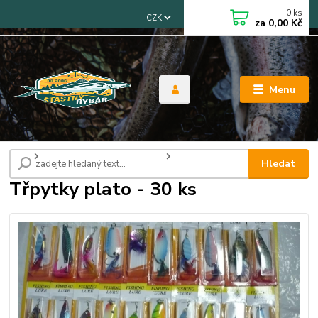
0
ks
CZK
za
0,00 Kč
Menu
Úvod
Woblery, třpytky, gumové rybky
Třpytky plato - 30 ks
Hledat
Třpytky plato - 30 ks