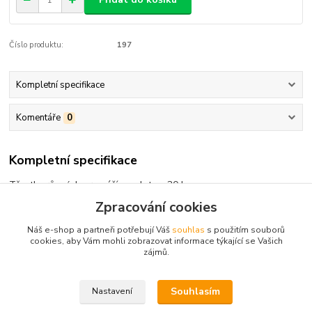
Číslo produktu:
197
Kompletní specifikace
Komentáře
0
Kompletní specifikace
Třpytky různých gramáží na platu - 30 ks
Zpracování cookies
Náš e-shop a partneři potřebují Váš
souhlas
s použitím souborů
cookies, aby Vám mohli zobrazovat informace týkající se Vašich
Zboží zařazeno v kategoriích
zájmů.
Woblery, třpytky, gumové rybky
Souhlasím
Nastavení