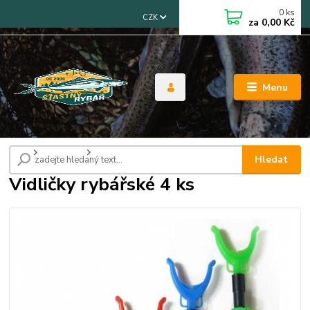
0
ks
CZK
za
0,00 Kč
Menu
Úvod
Akční sety
Vidličky rybářské 4 ks
Hledat
Vidličky rybářské 4 ks