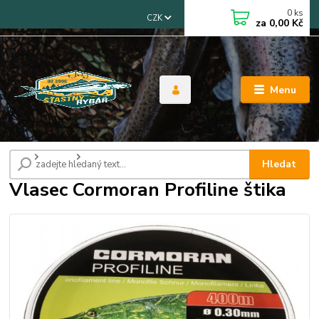
0
ks
CZK
za
0,00 Kč
Menu
Úvod
Vlasce
Vlasec Cormoran Profiline štika
Hledat
Vlasec Cormoran Profiline štika