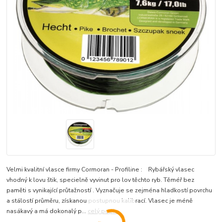
Velmi kvalitní vlasce firmy Cormoran - Profiline : Rybářský vlasec
vhodný k lovu štik, specielně vyvinut pro lov těchto ryb. Těméř bez
paměti s vynikající průtažností . Vyznačuje se zejména hladkostí povrchu
a stálostí průměru, získanou postupnou kalibrací. Vlasec je méně
nasákavý a má dokonalý p...
celý popis