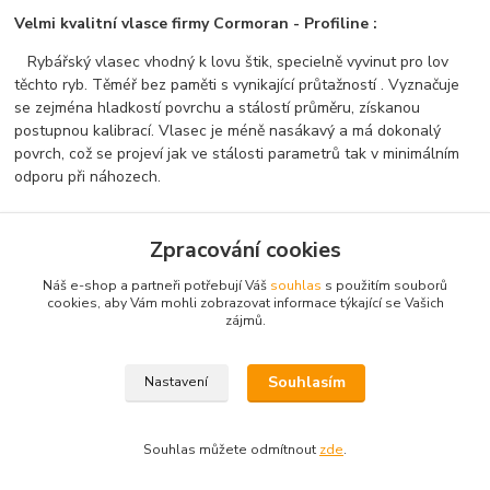
Velmi kvalitní vlasce firmy Cormoran - Profiline :
Rybářský vlasec vhodný k lovu štik, specielně vyvinut pro lov
těchto ryb. Těméř bez paměti s vynikající průtažností . Vyznačuje
se zejména hladkostí povrchu a stálostí průměru, získanou
postupnou kalibrací. Vlasec je méně nasákavý a má dokonalý
povrch, což se projeví jak ve stálosti parametrů tak v minimálním
odporu při náhozech.
Zpracování cookies
Náš e-shop a partneři potřebují Váš
souhlas
s použitím souborů
cookies, aby Vám mohli zobrazovat informace týkající se Vašich
Zboží zařazeno v kategoriích
zájmů.
Vlasce
Souhlasím
Nastavení
Souhlas můžete odmítnout
zde
.
Vytvořeno na
Eshop-rychle.cz