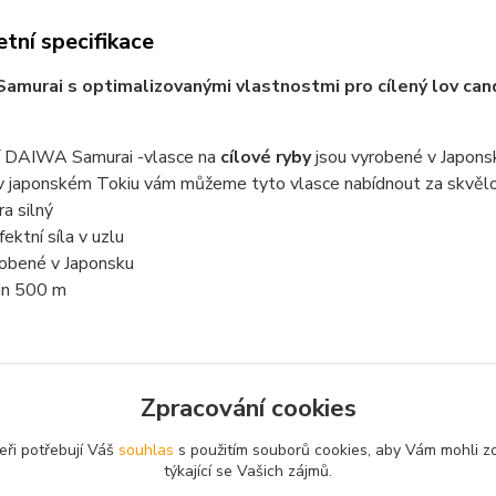
tní specifikace
Samurai s optimalizovanými vlastnostmi pro cílený lov can
í DAIWA Samurai -vlasce na
cílové ryby
jsou vyrobené v Japons
 v japonském Tokiu vám můžeme tyto vlasce nabídnout za skvělo
ra silný
fektní síla v uzlu
obené v Japonsku
in 500 m
Zpracování cookies
zařazeno v kategoriích
eři potřebují Váš
souhlas
s použitím souborů cookies, aby Vám mohli z
e
týkající se Vašich zájmů.