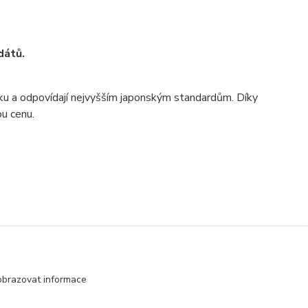
dátů.
ku a odpovídají nejvyšším japonským standardům. Díky
u cenu.
obrazovat informace