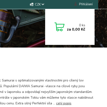
Přihlášení
CZK
0
ks
za
0,00 Kč
 Samurai s optimalizovanými vlastnostmi pro cílený lov
ů. Populární DAIWA Samurai -vlasce na cílové ryby jsou
né v Japonsku a odpovídají nejvyšším japonským standardům.
entrále v japonském Tokiu vám můžeme tyto vlasce nabídnout
lou cenu. Extra silný Perfektní síla ...
celý popis