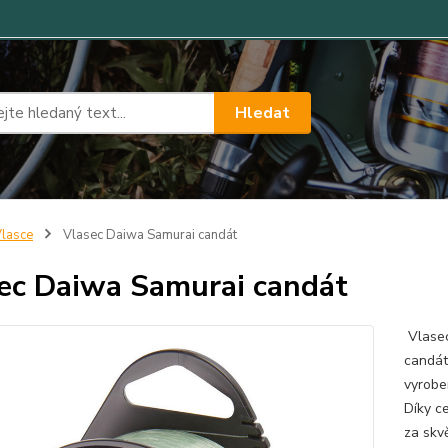
Hledat
lasce
Vlasec Daiwa Samurai candát
ec Daiwa Samurai candát
Vlasec
candát
vyrobe
Díky c
za skvě