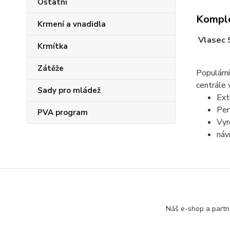
Ostatní
Komple
Krmení a vnadidla
Vlasec 
Krmítka
Zátěže
Populárn
centrále
Sady pro mládež
Ext
Per
PVA program
Vyr
náv
Zboží 
Náš e-shop a partn
Vlasc