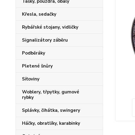
Tašky, pouzdra, obaly
Křesla, sedačky
Rybářské stojany, vidličky
Signalizátory záběru
Podběráky
Pletené šnůry
Síťoviny
Woblery, třpytky, gumové
rybky
Splávky, čihátka, swingery
Háčky, obratlíky, karabinky