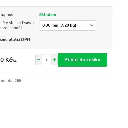
tupnost
Skladem
měry vlasce Daiwa
urai candát
sme plátci DPH
0 Kč
Přidat do košíku
/
ks
roduktu:
255