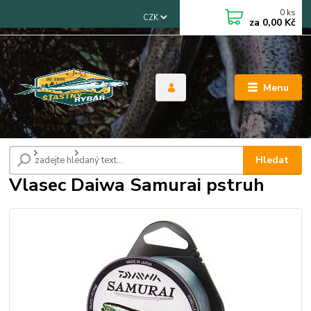
0
ks
CZK
za
0,00 Kč
Menu
Úvod
Vlasce
Vlasec Daiwa Samurai pstruh
Hledat
Vlasec Daiwa Samurai pstruh