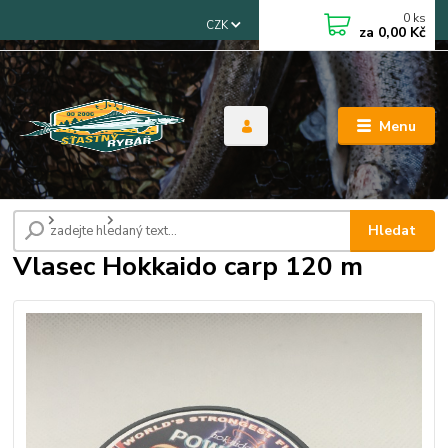
0
ks
CZK
za
0,00 Kč
Menu
Úvod
Vlasce
Vlasec Hokkaido carp 120 m
Hledat
Vlasec Hokkaido carp 120 m