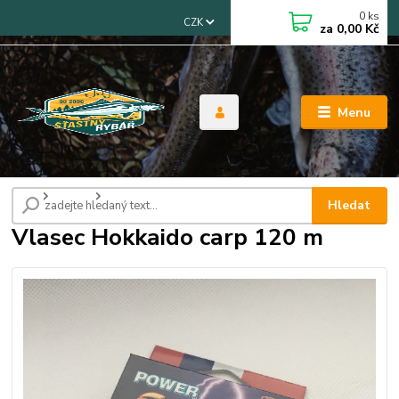
0
ks
CZK
za
0,00 Kč
Menu
Úvod
Vlasce
Vlasec Hokkaido carp 120 m
Hledat
Vlasec Hokkaido carp 120 m