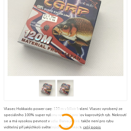
Vlasec Hokkaido power carp 120 m v blistr balení. Vlasec vyrobený ze
speciálního 100% super nylonu vyvinutý pro lov kaprovitých ryb. Nekroutí
se a má vysokou pevnost v uzlu. Barva je čirá, takže není pro rybu
viditelný pří jakýchkoli světelných podmínkách.
celý popis