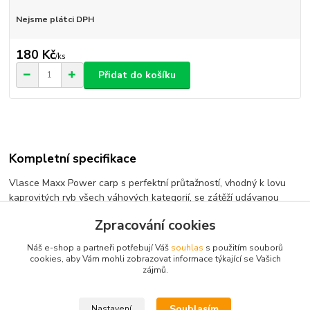
Nejsme plátci DPH
180 Kč
/
ks
Přidat do košíku
Kompletní specifikace
Vlasce Maxx Power carp s perfektní průtažností, vhodný k lovu
kaprovitých ryb všech váhových kategorií, se zátěží udávanou
v uzlu.
Zpracování cookies
Náš e-shop a partneři potřebují Váš
souhlas
s použitím souborů
cookies, aby Vám mohli zobrazovat informace týkající se Vašich
Zboží zařazeno v kategoriích
zájmů.
Vlasce
Souhlasím
Nastavení