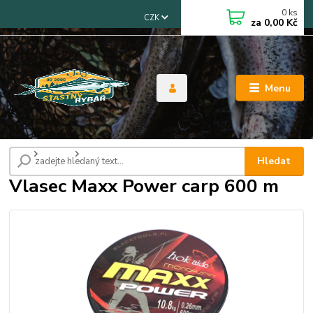
0
ks
CZK
za
0,00 Kč
Menu
Úvod
Vlasce
Vlasec Maxx Power carp 600 m
Hledat
Vlasec Maxx Power carp 600 m