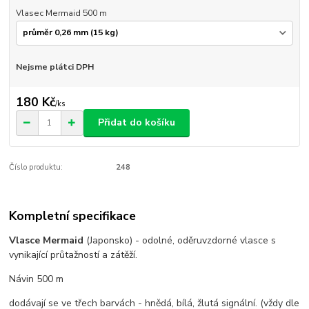
Vlasec Mermaid 500 m
Nejsme plátci DPH
180 Kč
/
ks
Přidat do košíku
Číslo produktu:
248
Kompletní specifikace
Vlasce Mermaid
(Japonsko) - odolné, oděruvzdorné vlasce s
vynikající průtažností a zátěží.
Návin 500 m
dodávají se ve třech barvách - hnědá, bílá, žlutá signální. (vždy dle