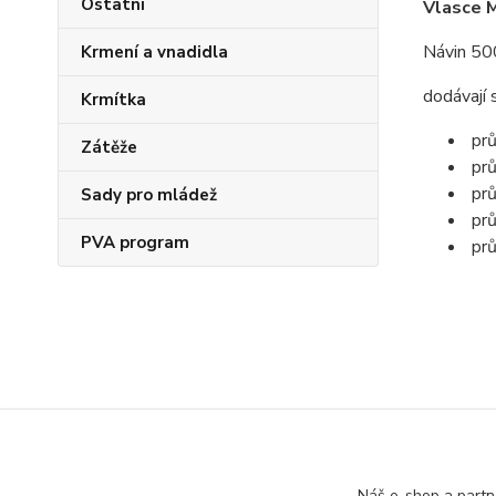
Ostatní
Vlasce 
Návin 5
Krmení a vnadidla
dodávají 
Krmítka
prů
Zátěže
prů
prů
Sady pro mládež
prů
PVA program
prů
Zboží 
Náš e-shop a partn