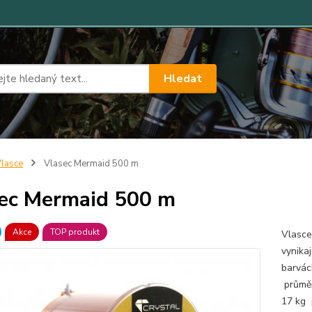
Hledat
lasce
Vlasec Mermaid 500 m
ec Mermaid 500 m
Akce
TOP produkt
Vlasce
vynikaj
barvách
průměr
17 kg 