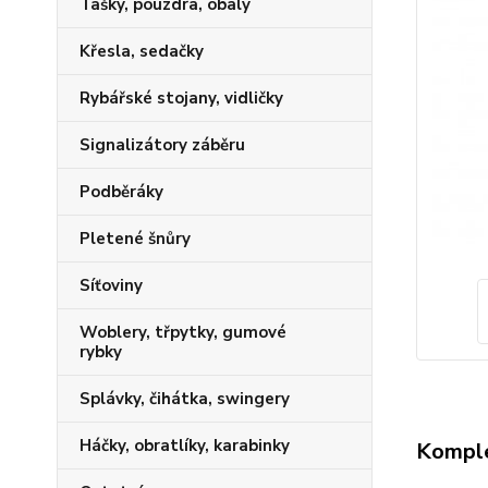
Tašky, pouzdra, obaly
Křesla, sedačky
Rybářské stojany, vidličky
Signalizátory záběru
Podběráky
Pletené šnůry
Síťoviny
Woblery, třpytky, gumové
rybky
Splávky, čihátka, swingery
Háčky, obratlíky, karabinky
Komple