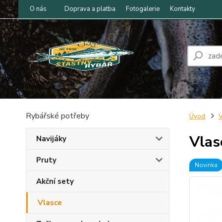
O nás
Doprava a platba
Fotogalerie
Kontakty
Rybářské potřeby
Úvod
V
Vlas
Navijáky
Pruty
Novinka
Akční sety
Vlasce