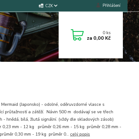
Přihlášení
CZK
0
ks
za
0,00 Kč
 Mermaid (Japonsko) - odolné, oděruvzdorné vlasce s
ící průtažností a zátěží. Návin 500 m dodávají se ve třech
 - hnědá, bílá, žlutá signální. (vždy dle skladových zásob)
 0,23 mm - 12 kg průměr 0,26 mm - 15 kg průměr 0,28 mm -
průměr 0,30 mm - 19 kg průměr 0...
celý popis