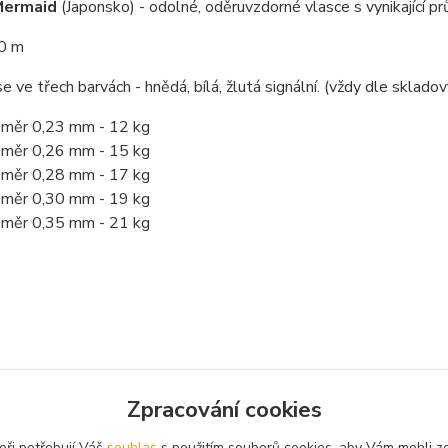
Mermaid
(Japonsko) - odolné, oděruvzdorné vlasce s vynikající pr
00 m
se ve třech barvách - hnědá, bílá, žlutá signální. (vždy dle sklado
měr 0,23 mm - 12 kg
měr 0,26 mm - 15 kg
měr 0,28 mm - 17 kg
měr 0,30 mm - 19 kg
měr 0,35 mm - 21 kg
Zpracování cookies
zařazeno v kategoriích
eři potřebují Váš
souhlas
s použitím souborů cookies, aby Vám mohli z