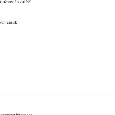
ůtažností a zátěží.
vých zásob)
obrazovat informace