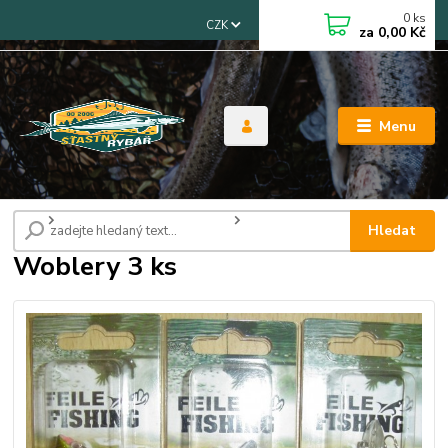
0
ks
CZK
za
0,00 Kč
Menu
Úvod
Woblery, třpytky, gumové rybky
Woblery 3 ks
Hledat
Woblery 3 ks