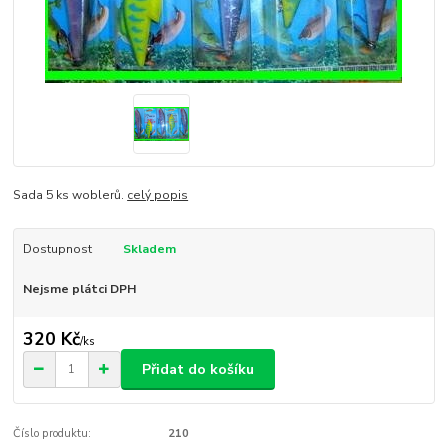
Sada 5 ks woblerů.
celý popis
Dostupnost
Skladem
Nejsme plátci DPH
320 Kč
/
ks
Přidat do košíku
Číslo produktu:
210