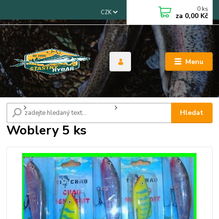
0
ks
CZK
za
0,00 Kč
Menu
Úvod
Woblery, třpytky, gumové rybky
Woblery 5 ks
Hledat
Woblery 5 ks