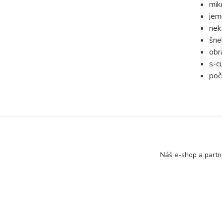
mik
jem
nek
šne
obr
s-c
poč
Zboží 
Náš e-shop a partn
Navij