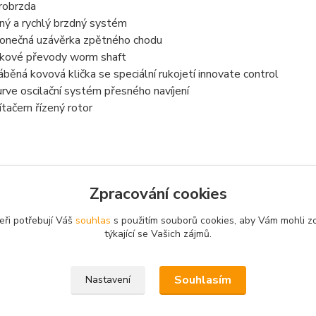
robrzda
ný a rychlý brzdný systém
onečná uzávěrka zpětného chodu
kové převody worm shaft
áběná kovová klička se speciální rukojetí innovate control
urve oscilační systém přesného navíjení
ítačem řízený rotor
Zpracování cookies
zařazeno v kategoriích
eři potřebují Váš
souhlas
s použitím souborů cookies, aby Vám mohli z
áky
Přední brzda
týkající se Vašich zájmů.
Souhlasím
Nastavení