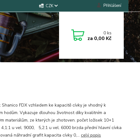
Přihlášení
CZK
0
ks
za
0,00 Kč
k Shanico FDX vzhledem ke kapacitě cívky je vhodný k
m hodům. Vykazuje dlouhou životnost díky kvalitním a
m materiálům, ze kterých je zhotoven. počet ložisek 10+1
4,1:1 u vel. 9000, 5,2:1 u vel. 6000 brzda přední hlavní cívka
ovaná náhradní grafit kapacita cívky 0,...
celý popis