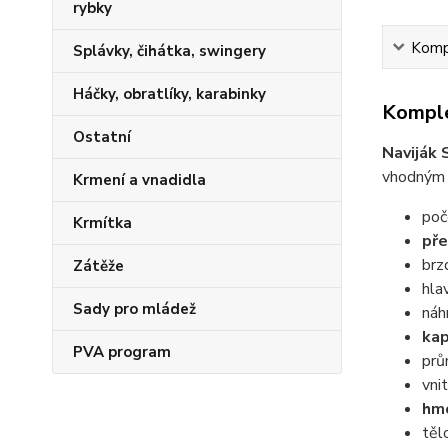
rybky
Kompl
Splávky, čihátka, swingery
Háčky, obratlíky, karabinky
Komple
Ostatní
Naviják 
vhodným 
Krmení a vnadidla
poč
Krmítka
pře
brz
Zátěže
hla
Sady pro mládež
náh
kap
PVA program
prů
vni
hmo
těl