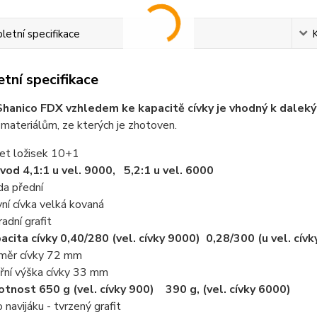
etní specifikace
tní specifikace
Shanico FDX vzhledem ke kapacitě cívky je vhodný k dale
materiálům, ze kterých je zhotoven.
et ložisek 10+1
vod 4,1:1 u vel. 9000, 5,2:1 u vel. 6000
da přední
vní cívka velká kovaná
radní grafit
acita cívky 0,40/280 (vel. cívky 9000) 0,28/300 (u vel. cív
měr cívky 72 mm
třní výška cívky 33 mm
tnost 650 g (vel. cívky 900) 390 g, (vel. cívky 6000)
o navijáku - tvrzený grafit