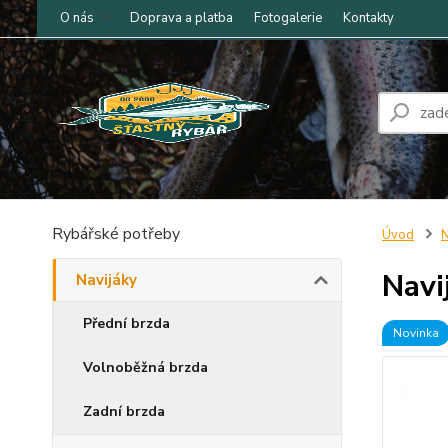
O nás
Doprava a platba
Fotogalerie
Kontakty
Rybářské potřeby
Úvod
N
Navi
Navijáky
Přední brzda
Novinka
Volnoběžná brzda
Zadní brzda