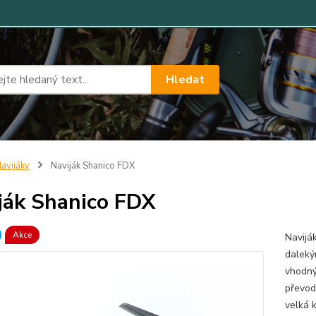
Hledat
avijáky
Naviják Shanico FDX
ják Shanico FDX
Akce
Navijá
daleký
vhodný
převod 
velká k