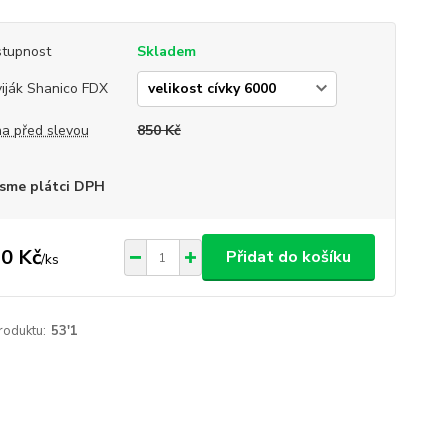
tupnost
Skladem
iják Shanico FDX
a před slevou
850 Kč
sme plátci DPH
0 Kč
Přidat do košíku
/
ks
roduktu:
53'1