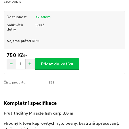
celý popis
Dostupnost
skladem
balík větší
50 Kč
délky
Nejsme plátci DPH
750 Kč
/
ks
Přidat do košíku
Číslo produktu:
289
Kompletní specifikace
Prut třídílný Miracle fish carp 3,6 m
vhodný k lovu kaprovitých ryb, pevný, kvalitně zpracovaný,