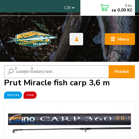
0
ks
CZK
za
0,00 Kč
Menu
Úvod
Pruty
Prut Miracle fish carp 3,6 m
Hledat
Prut Miracle fish carp 3,6 m
Novinka
Akce