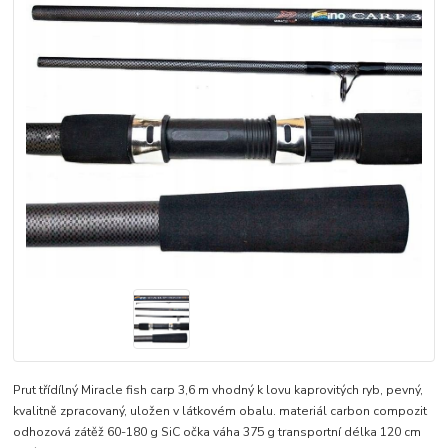
Prut třídílný Miracle fish carp 3,6 m vhodný k lovu kaprovitých ryb, pevný,
kvalitně zpracovaný, uložen v látkovém obalu. materiál carbon compozit
odhozová zátěž 60-180 g SiC očka váha 375 g transportní délka 120 cm