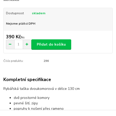
Dostupnost
skladem
Nejsme plátci DPH
390 Kč
/
ks
Přidat do košíku
Číslo produktu:
296
Kompletní specifikace
Rybářská taška dvoukomorová v délce 130 cm
dvě prostorné komory
pevné šití, zipy
popruhy k nošení přes rameno
provedení maskáč zelený