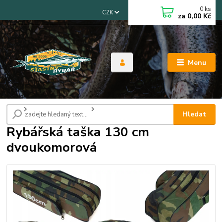
0
ks
CZK
za
0,00 Kč
Menu
Úvod
Tašky, pouzdra, obaly
Rybářská taška 130 cm dvoukomorová
Hledat
Rybářská taška 130 cm
dvoukomorová