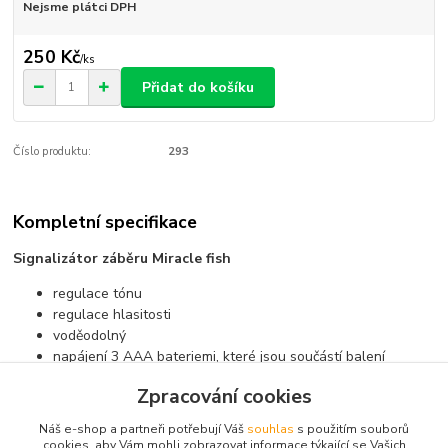
Nejsme plátci DPH
250 Kč
/
ks
Přidat do košíku
Číslo produktu:
293
Kompletní specifikace
Signalizátor záběru Miracle fish
regulace tónu
regulace hlasitosti
voděodolný
napájení 3 AAA bateriemi, které jsou součástí balení
zdířka na swinger
Zpracování cookies
Náš e-shop a partneři potřebují Váš
souhlas
s použitím souborů
cookies, aby Vám mohli zobrazovat informace týkající se Vašich