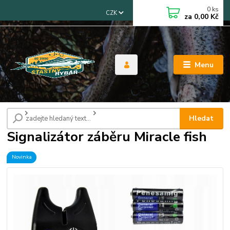
0
ks
CZK
za
0,00 Kč
Menu
Úvod
Signalizátory záběru
Signalizátor záběru Miracle fish
Hledat
Signalizátor záběru Miracle fish
Novinka