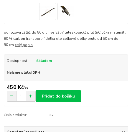
odhozová záťěž do 80 g univerzální teleskopický prut SiC očka materiál :
80 % carbon transportní délka dle celkové délky prutu od 50 cm do
90 cm
celý popis
Dostupnost
Skladem
Nejsme plátci DPH
450 Kč
/
ks
Přidat do košíku
Číslo produktu:
87