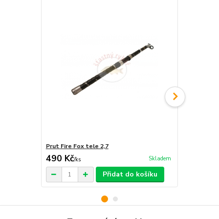
Prut Fire Fox tele 2,7
Prut Fire Fo
490 Kč
550 Kč
Skladem
/
ks
/
ks
Přidat do košíku