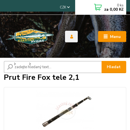
0
ks
CZK
za
0,00 Kč
Menu
Úvod
Pruty
Prut Fire Fox tele 2,1
Hledat
Prut Fire Fox tele 2,1