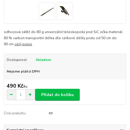
odhozová záťěž do 80 g univerzální teleskopický prut SiC očka materiál :
80 % carbon transportní délka dle celkové délky prutu od 50 cm do
90 cm
celý popis
Dostupnost
Skladem
Nejsme plátci DPH
490 Kč
/
ks
Přidat do košíku
Číslo produktu:
88