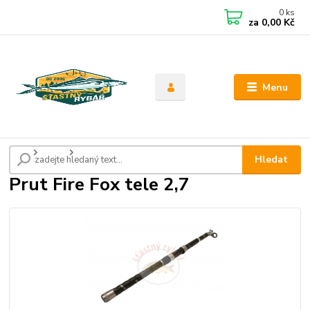
0
ks
CZK
za
0,00 Kč
Menu
Úvod
Pruty
Prut Fire Fox tele 2,7
Hledat
Prut Fire Fox tele 2,7