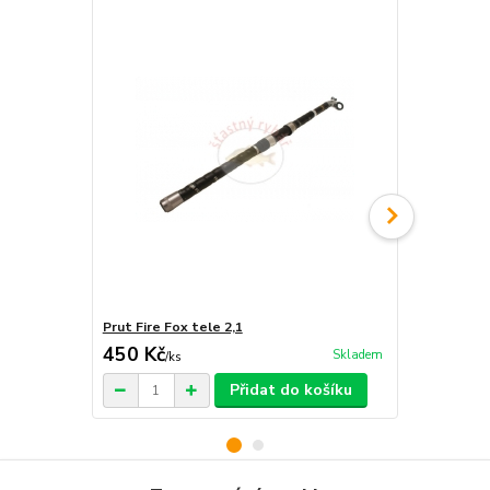
Prut Fire Fox tele 2,1
Prut Fire Fo
450 Kč
550 Kč
Skladem
/
ks
/
ks
Přidat do košíku