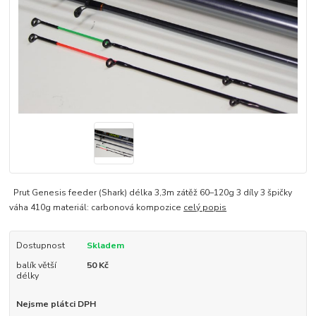
Prut Genesis feeder (Shark) délka 3,3m zátěž 60–120g 3 díly 3 špičky
váha 410g materiál: carbonová kompozice
celý popis
Dostupnost
Skladem
balík větší
50 Kč
délky
Nejsme plátci DPH