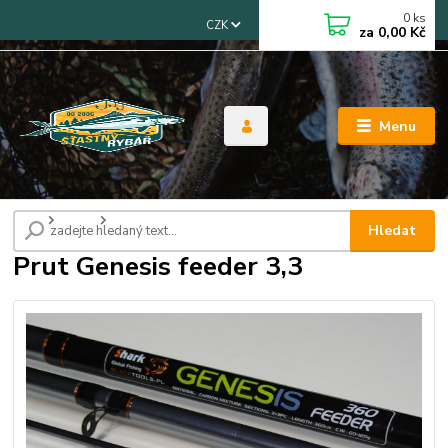
0
ks
CZK
za
0,00 Kč
Menu
Úvod
Pruty
Prut Genesis feeder 3,3
Hledat
Prut Genesis feeder 3,3