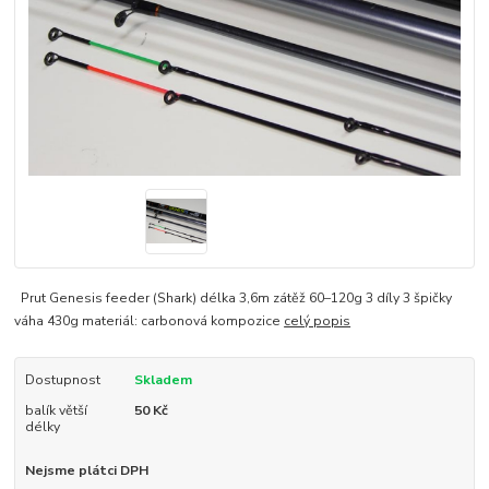
Prut Genesis feeder (Shark) délka 3,6m zátěž 60–120g 3 díly 3 špičky
váha 430g materiál: carbonová kompozice
celý popis
Dostupnost
Skladem
balík větší
50 Kč
délky
Nejsme plátci DPH