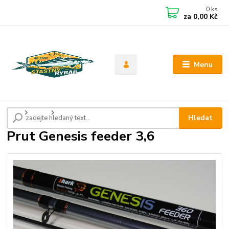
0
ks
CZK
za
0,00 Kč
Menu
Úvod
Pruty
Prut Genesis feeder 3,6
Hledat
Prut Genesis feeder 3,6