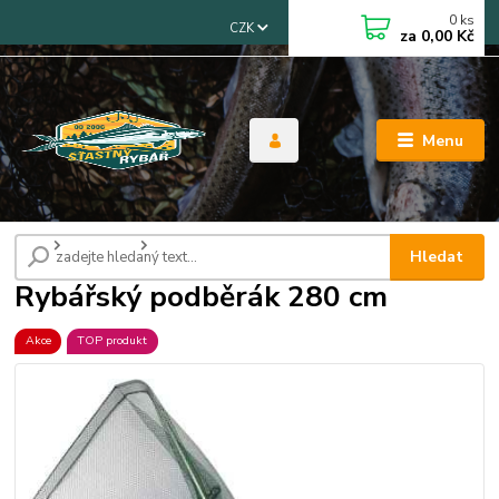
0
ks
CZK
za
0,00 Kč
Menu
Úvod
Podběráky
Rybářský podběrák 280 cm
Hledat
Rybářský podběrák 280 cm
Akce
TOP produkt