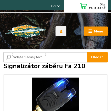
0
ks
CZK
za
0,00 Kč
Menu
Úvod
Signalizátory záběru
Signalizátor záběru Fa 210
Hledat
Signalizátor záběru Fa 210