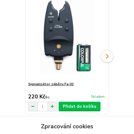
Signalizátor záběru Fa 02
Signalizátor
220 Kč
400 Kč
Skladem
/
ks
/
ks
Přidat do košíku
Zpracování cookies