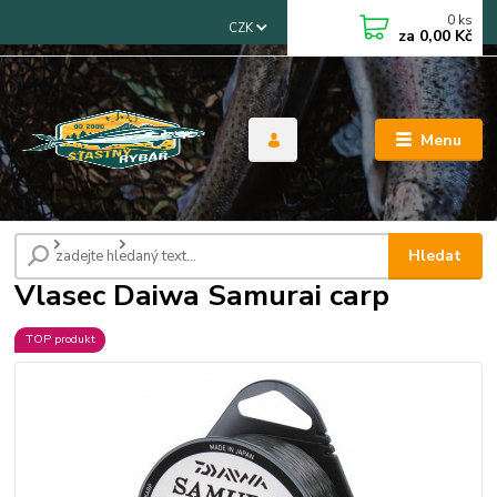
0
ks
CZK
za
0,00 Kč
Menu
Úvod
Vlasce
Vlasec Daiwa Samurai carp
Hledat
Vlasec Daiwa Samurai carp
TOP produkt