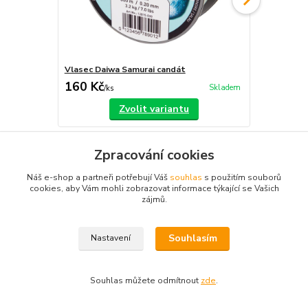
Vlasec Daiwa Samurai candát
Vlasec Daiw
160 Kč
160 Kč
Skladem
/
ks
/
ks
Zvolit variantu
Zpracování cookies
Náš e-shop a partneři potřebují Váš
souhlas
s použitím souborů
cookies, aby Vám mohli zobrazovat informace týkající se Vašich
Zboží zařazeno v kategoriích
zájmů.
Vlasce
Souhlasím
Nastavení
Souhlas můžete odmítnout
zde
.
Vytvořeno na
Eshop-rychle.cz